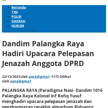
Beranda
TNI
POLRI
DAERAH
HUKUM
KRIMINAL
Dandim Palangka Raya
Hadiri Upacara Pelepasan
Jenazah Anggota DPRD
22/12/2021
oleh
paradigma1
-
1173 Dilihat
oleh
paradigma1
PALANGKA RAYA (Paradigma Nasi- Dandim 1016
Palangka Raya Kolonel Inf Rofiq Yusuf
menghadiri upacara pelepasan jenazah dan
penghormatan terakhir almarhum Riduanto