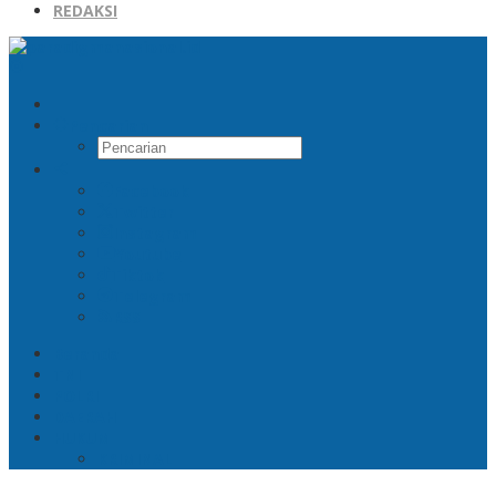
REDAKSI
Pencarian
Facebook
Twitter
Instagram
Youtube
Tiktok
Telegram
RSS
Beranda
TNI
POLRI
DAERAH
HUKUM
KRIMINAL