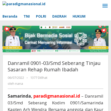
Lewati
ke
konten
Beranda
TNI
POLRI
DAERAH
HUKUM
Danramil 0901-03/Smd Seberang Tinjau
Sasaran Rehap Rumah Ibadah
06/07/2022
oleh
-
1377 Dilihat
nana
oleh
nana
Samarinda,
paradigmanasional.id
– Danramil
03/Smd Seberang Kodim 0901/Samarinda
Kapten Arh Wendra Bersama anggota dan Kaur