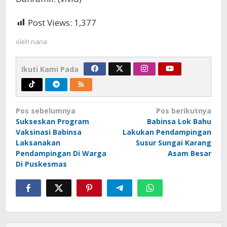
Post Views:
1,377
oleh
nana
Ikuti Kami Pada
Navigasi
Pos sebelumnya
Pos berikutnya
Sukseskan Program
Babinsa Lok Bahu
pos
Vaksinasi Babinsa
Lakukan Pendampingan
Laksanakan
Susur Sungai Karang
Pendampingan Di Warga
Asam Besar
Di Puskesmas