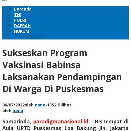
Beranda
TNI
POLRI
DAERAH
HUKUM
KRIMINAL
Sukseskan Program
Vaksinasi Babinsa
Laksanakan Pendampingan
Di Warga Di Puskesmas
06/07/2022
oleh
nana
-
1352 Dilihat
oleh
nana
Samarinda,
paradigmanasional.id
– Bertempat di
Aula UPTD Puskesmas Loa Bakung Jln. Jakarta