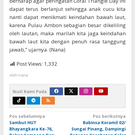
berharap agar peringatan Coral Triangle Day ini
dapat terus berlanjut sehingga anak cucu kita
nanti dapat menikmati keindahan bawah laut,
karena Pulau Ambon sebagian besar dikeliling
oleh lautan, maka marilah kita jaga keindahan
bawah laut kita dengan penuh rasa tanggung
jawab,” ujarnya. (Nana)
Post Views:
1,332
oleh
nana
Ikuti Kami Pada
Navigasi
Pos sebelumnya
Pos berikutnya
Sambut HUT
Babinsa Koramil 02/
pos
Bhayangkara Ke-76,
Sungai Pinang, Dampingi