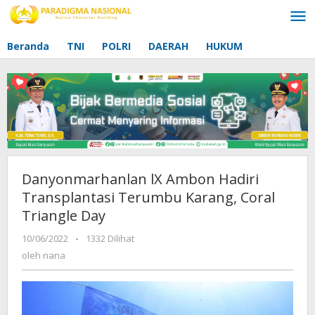
Lewati
ke
konten
Beranda
TNI
POLRI
DAERAH
HUKUM
Danyonmarhanlan lX Ambon Hadiri
Transplantasi Terumbu Karang, Coral
Triangle Day
10/06/2022
oleh
-
1332 Dilihat
nana
oleh
nana