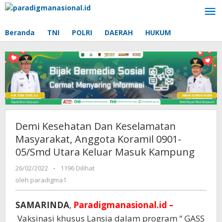
Lewati
ke
konten
Beranda
TNI
POLRI
DAERAH
HUKUM
Demi Kesehatan Dan Keselamatan
Masyarakat, Anggota Koramil 0901-
05/Smd Utara Keluar Masuk Kampung
26/02/2022
oleh
-
1196 Dilihat
paradigma1
oleh
paradigma1
SAMARINDA
,
Paradigmanasional.id –
Vaksinasi khusus Lansia dalam program “ GASS