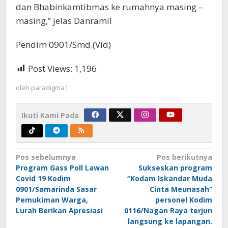
dan Bhabinkamtibmas ke rumahnya masing –
masing,” jelas Danramil
Pendim 0901/Smd.(Vid)
Post Views:
1,196
oleh
paradigma1
Ikuti Kami Pada
Navigasi
Pos sebelumnya
Pos berikutnya
Program Gass Poll Lawan
Sukseskan program
pos
Covid 19 Kodim
“Kodam Iskandar Muda
0901/Samarinda Sasar
Cinta Meunasah”
Pemukiman Warga,
personel Kodim
Lurah Berikan Apresiasi
0116/Nagan Raya terjun
langsung ke lapangan.