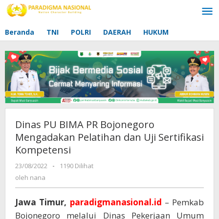
Lewati
ke
konten
Beranda
TNI
POLRI
DAERAH
HUKUM
Dinas PU BIMA PR Bojonegoro
Mengadakan Pelatihan dan Uji Sertifikasi
Kompetensi
23/08/2022
oleh
-
1190 Dilihat
nana
oleh
nana
Jawa Timur,
paradigmanasional.id
– Pemkab
Bojonegoro melalui Dinas Pekerjaan Umum