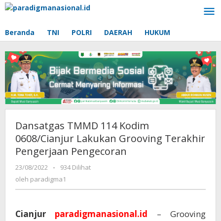
Lewati
ke
konten
Beranda
TNI
POLRI
DAERAH
HUKUM
Dansatgas TMMD 114 Kodim
0608/Cianjur Lakukan Grooving Terakhir
Pengerjaan Pengecoran
23/08/2022
oleh
-
934 Dilihat
paradigma1
oleh
paradigma1
Cianjur
paradigmanasional.id
– Grooving