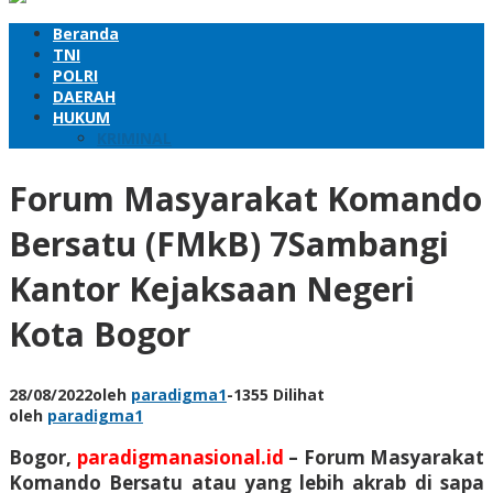
Beranda
TNI
POLRI
DAERAH
HUKUM
KRIMINAL
Forum Masyarakat Komando
Bersatu (FMkB) 7Sambangi
Kantor Kejaksaan Negeri
Kota Bogor
28/08/2022
oleh
paradigma1
-
1355 Dilihat
oleh
paradigma1
Bogor,
paradigmanasional.id
– Forum Masyarakat
Komando Bersatu atau yang lebih akrab di sapa