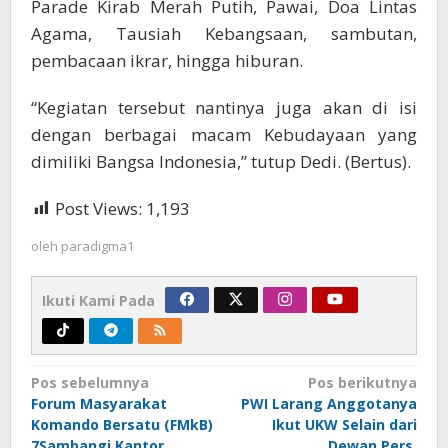
Parade Kirab Merah Putih, Pawai, Doa Lintas
Agama, Tausiah Kebangsaan, sambutan,
pembacaan ikrar, hingga hiburan.
“Kegiatan tersebut nantinya juga akan di isi
dengan berbagai macam Kebudayaan yang
dimiliki Bangsa Indonesia,” tutup Dedi. (Bertus).
Post Views:
1,193
oleh
paradigma1
Ikuti Kami Pada
Navigasi
Pos sebelumnya
Pos berikutnya
Forum Masyarakat
PWI Larang Anggotanya
pos
Komando Bersatu (FMkB)
Ikut UKW Selain dari
7Sambangi Kantor
Dewan Pers.