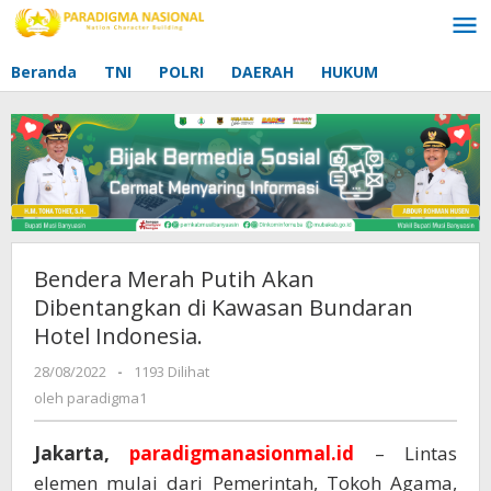
Lewati
ke
konten
Beranda
TNI
POLRI
DAERAH
HUKUM
Bendera Merah Putih Akan
Dibentangkan di Kawasan Bundaran
Hotel Indonesia.
28/08/2022
oleh
-
1193 Dilihat
paradigma1
oleh
paradigma1
Jakarta,
paradigmanasionmal.id
– Lintas
elemen mulai dari Pemerintah, Tokoh Agama,