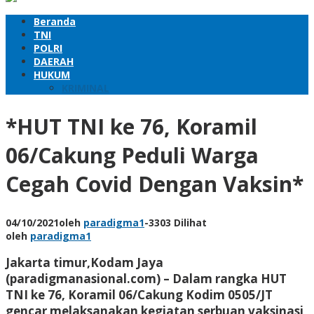
Beranda
TNI
POLRI
DAERAH
HUKUM
KRIMINAL
*HUT TNI ke 76, Koramil
06/Cakung Peduli Warga
Cegah Covid Dengan Vaksin*
04/10/2021
oleh
paradigma1
-
3303 Dilihat
oleh
paradigma1
Jakarta timur,Kodam Jaya
(paradigmanasional.com) – Dalam rangka HUT
TNI ke 76, Koramil 06/Cakung Kodim 0505/JT
gencar melaksanakan kegiatan serbuan vaksinasi