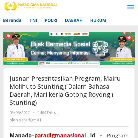
Lewati
ke
konten
Beranda
TNI
POLRI
DAERAH
HUKUM
Jusnan Presentasikan Program, Mairu
Molihuto Stunting,( Dalam Bahasa
Daerah, Mari kerja Gotong Royong (
Stunting)
05/06/2022
oleh
-
1464 Dilihat
paradigma1
oleh
paradigma1
Manado–
paradigmanasional
id –
Program