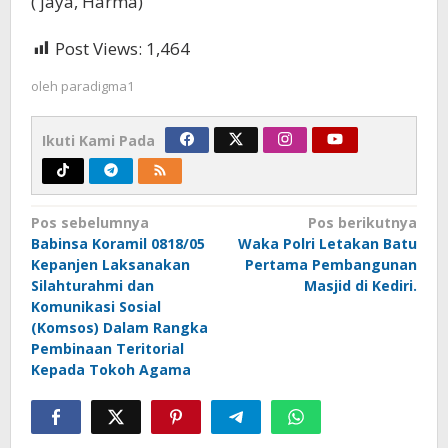
( jaya, Harma)
Post Views:
1,464
oleh
paradigma1
Ikuti Kami Pada
Navigasi
Pos sebelumnya
Pos berikutnya
Babinsa Koramil 0818/05
Waka Polri Letakan Batu
pos
Kepanjen Laksanakan
Pertama Pembangunan
Silahturahmi dan
Masjid di Kediri.
Komunikasi Sosial
(Komsos) Dalam Rangka
Pembinaan Teritorial
Kepada Tokoh Agama