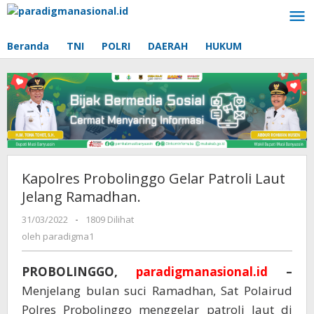
Lewati
ke
konten
Beranda
TNI
POLRI
DAERAH
HUKUM
Kapolres Probolinggo Gelar Patroli Laut
Jelang Ramadhan.
31/03/2022
oleh
-
1809 Dilihat
paradigma1
oleh
paradigma1
PROBOLINGGO,
paradigmanasional.id
–
Menjelang bulan suci Ramadhan, Sat Polairud
Polres Probolinggo menggelar patroli laut di