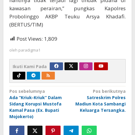
nantinya tidak terjadi lagi tindak pidana di
kawasan perairan,” pungkas Kapolres
Probolinggo AKBP Teuku Arsya Khadafi.
(BERTUS/TIM)
Post Views:
1,809
oleh
paradigma1
Ikuti Kami Pada
Navigasi
Pos sebelumnya
Pos berikutnya
Ada “Kriuk-Kriuk” Dalam
Satreskrim Polres
pos
Sidang Korupsi Mustofa
Madiun Kota Sambangi
Kamal Pasa (Ex. Bupati
Keluarga Tersangka.
Mojokerto)