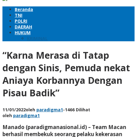
Beranda
TNI
POLRI
DAERAH
HUKUM
KRIMINAL
“Karna Merasa di Tatap
dengan Sinis, Pemuda nekat
Aniaya Korbannya Dengan
Pisau Badik”
11/01/2022
oleh
paradigma1
-
1466 Dilihat
oleh
paradigma1
Manado (paradigmanasional.id) – Team Macan
berhasil membekuk seorang pelaku kekerasan