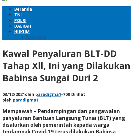
Beranda
TNI
POLRI
DAERAH
HUKUM
KRIMINAL
Kawal Penyaluran BLT-DD
Tahap Xll, Ini yang Dilakukan
Babinsa Sungai Duri 2
03/12/2021
oleh
paradigma1
-
709 Dilihat
oleh
paradigma1
Mempawah – Pendampingan dan pengawalan
penyaluran Bantuan Langsung Tunai (BLT) yang
disalurkan oleh pemerintah kepada warga
terdampak Covid-19 terus dilakukan Babinsa