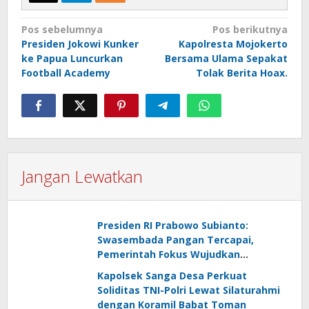
Navigasi
Pos sebelumnya
Pos berikutnya
Presiden Jokowi Kunker
Kapolresta Mojokerto
pos
ke Papua Luncurkan
Bersama Ulama Sepakat
Football Academy
Tolak Berita Hoax.
Jangan Lewatkan
Presiden RI Prabowo Subianto:
Swasembada Pangan Tercapai,
Pemerintah Fokus Wujudkan
Kemandirian Energi dan Air
Kapolsek Sanga Desa Perkuat
Soliditas TNI-Polri Lewat Silaturahmi
dengan Koramil Babat Toman