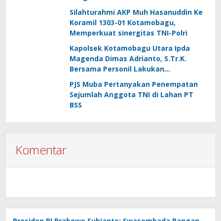
Silahturahmi AKP Muh Hasanuddin Ke
Koramil 1303-01 Kotamobagu,
Memperkuat sinergitas TNI-Polri
Kapolsek Kotamobagu Utara Ipda
Magenda Dimas Adrianto, S.Tr.K.
Bersama Personil Lakukan
Silaturahmi Ke Koramil 1303-02 Passi
PJS Muba Pertanyakan Penempatan
Sejumlah Anggota TNI di Lahan PT
BSS
Komentar
Presiden RI Prabowo Subianto: Swasembada Pangan