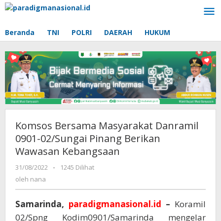
Lewati
ke
konten
Beranda
TNI
POLRI
DAERAH
HUKUM
Komsos Bersama Masyarakat Danramil
0901-02/Sungai Pinang Berikan
Wawasan Kebangsaan
31/08/2022
oleh
-
1245 Dilihat
nana
oleh
nana
Samarinda,
paradigmanasional.id
–
Koramil
02/Spng Kodim0901/Samarinda mengelar