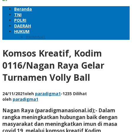
Beranda
TNI
POLRI
DAERAH
HUKUM
KRIMINAL
Komsos Kreatif, Kodim
0116/Nagan Raya Gelar
Turnamen Volly Ball
24/11/2021
oleh
paradigma1
-
1235 Dilihat
oleh
paradigma1
Nagan Raya (paradigmanasional.id);- Dalam
rangka meningkatkan hubungan baik dengan
masyarakat dan meningkatkan imun di masa
covid 19, melalui komsos kreatif Kodim