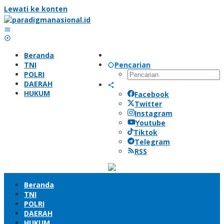
Lewati ke konten
Beranda
TNI
Pencarian
POLRI
DAERAH
HUKUM
Facebook
Twitter
Instagram
Youtube
Tiktok
Telegram
RSS
Beranda
TNI
POLRI
DAERAH
HUKUM