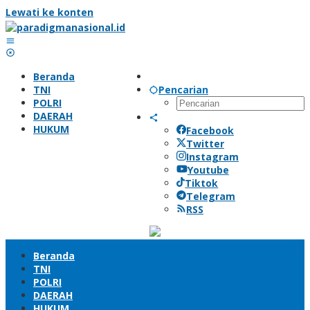
Lewati ke konten
Beranda
TNI
Pencarian
POLRI
DAERAH
HUKUM
Facebook
Twitter
Instagram
Youtube
Tiktok
Telegram
RSS
Beranda
TNI
POLRI
DAERAH
HUKUM