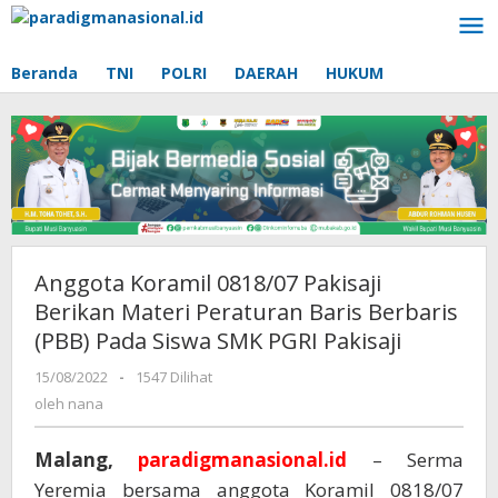
Lewati
ke
konten
Beranda
TNI
POLRI
DAERAH
HUKUM
Anggota Koramil 0818/07 Pakisaji
Berikan Materi Peraturan Baris Berbaris
(PBB) Pada Siswa SMK PGRI Pakisaji
15/08/2022
oleh
-
1547 Dilihat
nana
oleh
nana
Malang,
paradigmanasional.id
– Serma
Yeremia bersama anggota Koramil 0818/07