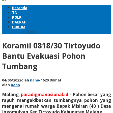
Beranda
TNI
POLRI
DAERAH
HUKUM
KRIMINAL
Koramil 0818/30 Tirtoyudo
Bantu Evakuasi Pohon
Tumbang
04/06/2022
oleh
nana
-
1620 Dilihat
oleh
nana
Malang,
paradigmanasional.id
– Pohon besar yang
rapuh mengakibatkan tumbangnya pohon yang
mengenai rumah warga Bapak Misiran (40 ) Desa
Jogomulyan Kec.Tirtoyudo Kabupaten Malang