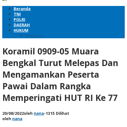
Beranda
TNI
POLRI
DAERAH
HUKUM
KRIMINAL
Koramil 0909-05 Muara
Bengkal Turut Melepas Dan
Mengamankan Peserta
Pawai Dalam Rangka
Memperingati HUT RI Ke 77
20/08/2022
oleh
nana
-
1315 Dilihat
oleh
nana