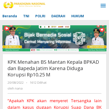
Lewati
ke
konten
Beranda
TNI
POLRI
DAERAH
HUKUM
KPK Menahan BS Mantan Kepala BPKAD
dan Bapeda Jatim Karena Diduga
Korupsi Rp10.25 M
20/08/2022
oleh
-
1612 Dilihat
nana
oleh
nana
“Apakah KPK akan menyeret Tersangka lain
dalam kasus dugaan Korupsi Suap Dana BK