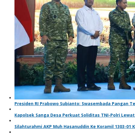
Presiden RI Prabowo Subianto: Swasembada Pangan Ter
Kapolsek Sanga Desa Perkuat Soliditas TNI-Polri Lewa
Silahturahmi AKP Muh Hasanuddin Ke Koramil 1303-01 