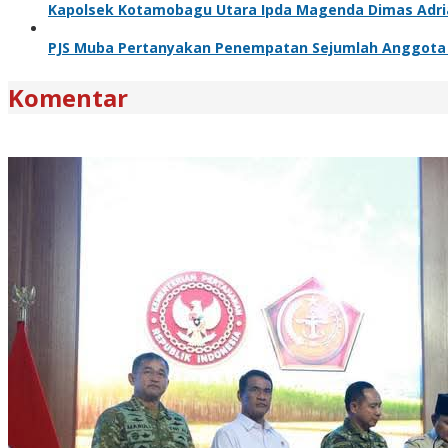
Kapolsek Kotamobagu Utara Ipda Magenda Dimas Adriant
PJS Muba Pertanyakan Penempatan Sejumlah Anggota T
Komentar