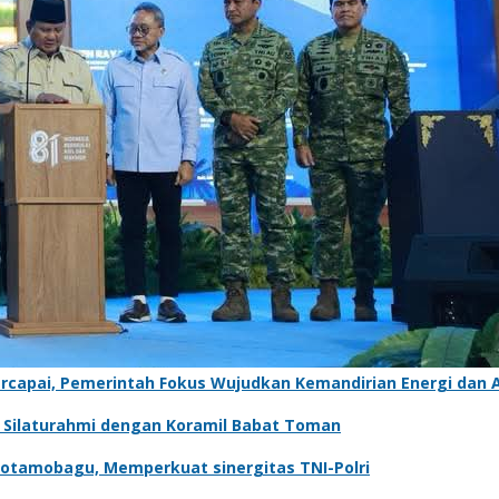
capai, Pemerintah Fokus Wujudkan Kemandirian Energi dan A
t Silaturahmi dengan Koramil Babat Toman
Kotamobagu, Memperkuat sinergitas TNI-Polri