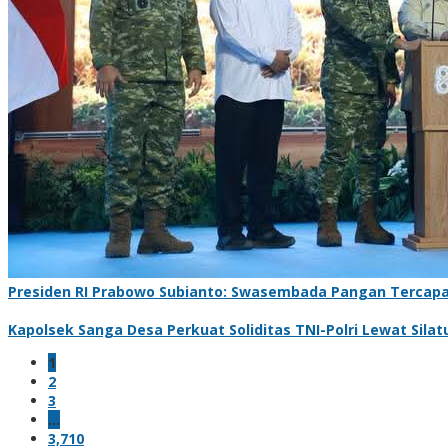
Presiden RI Prabowo Subianto: Swasembada Pangan Tercapai
Kapolsek Sanga Desa Perkuat Soliditas TNI-Polri Lewat Sil
1
2
3
…
3,710