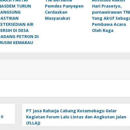
NASDEM TURUN
Pemdes Panyepen
Hari Prasetyo,
LANGSUNG
Cerdaskan
purnawirawan TN
PASTIKAN
Masyarakat
Yang Aktif Sebaga
KETERSEDIAN AIR
Pembawa Acara
BERSIH DI DESA
Olah Raga
PADANG PETRON DI
MUSIM KEMARAU
PT Jasa Raharja Cabang Kotamobagu Gelar
!!
Kegiatan Forum Lalu Lintas dan Angkutan Jalan
(FLLAJ)