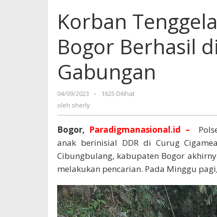
Korban Tenggel
Bogor Berhasil 
Gabungan
04/09/2023
oleh
-
1625 Dilihat
sherly
oleh
sherly
Bogor,
Paradigmanasional.id –
Pols
anak berinisial DDR di Curug Cigamea
Cibungbulang, kabupaten Bogor akhirny
melakukan pencarian. Pada Minggu pagi,