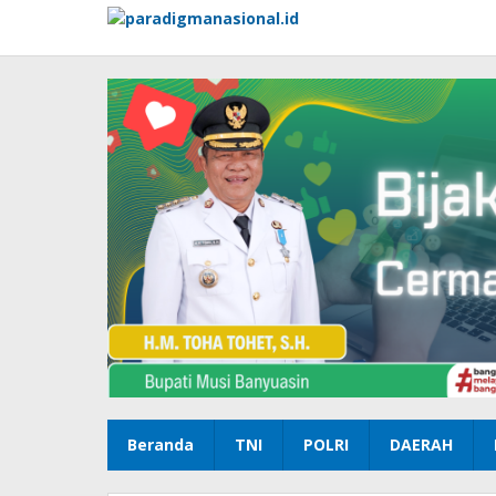
Lewati
ke
konten
Beranda
TNI
POLRI
DAERAH