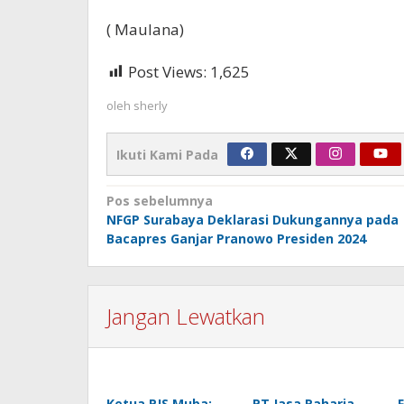
( Maulana)
Post Views:
1,625
oleh
sherly
Ikuti Kami Pada
Navigasi
Pos sebelumnya
NFGP Surabaya Deklarasi Dukungannya pada
pos
Bacapres Ganjar Pranowo Presiden 2024
Jangan Lewatkan
Ketua PJS Muba:
PT Jasa Raharja