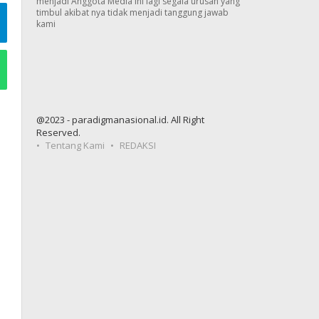
menjadi Anggota Media ini lagi segala urusan yang
timbul akibat nya tidak menjadi tanggung jawab
kami
@2023 - paradigmanasional.id. All Right
Reserved.
Tentang Kami
REDAKSI