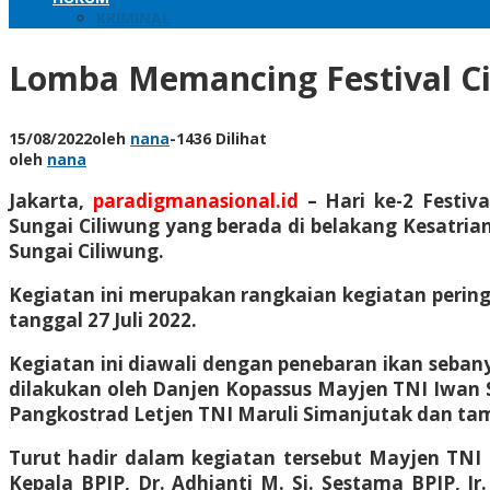
KRIMINAL
Lomba Memancing Festival Ci
15/08/2022
oleh
nana
-
1436 Dilihat
oleh
nana
Jakarta,
paradigmanasional.id
– Hari ke-2 Festi
Sungai Ciliwung yang berada di belakang Kesatri
Sungai Ciliwung.
Kegiatan ini merupakan rangkaian kegiatan pering
tanggal 27 Juli 2022.
Kegiatan ini diawali dengan penebaran ikan sebanya
dilakukan oleh Danjen Kopassus Mayjen TNI Iwan S
Pangkostrad Letjen TNI Maruli Simanjutak dan ta
Turut hadir dalam kegiatan tersebut Mayjen TNI
Kepala BPIP, Dr. Adhianti M. Si. Sestama BPIP, I