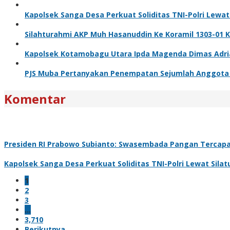
Kapolsek Sanga Desa Perkuat Soliditas TNI-Polri Lewa
Silahturahmi AKP Muh Hasanuddin Ke Koramil 1303-01 
Kapolsek Kotamobagu Utara Ipda Magenda Dimas Adriant
PJS Muba Pertanyakan Penempatan Sejumlah Anggota T
Komentar
Presiden RI Prabowo Subianto: Swasembada Pangan Tercapai
Kapolsek Sanga Desa Perkuat Soliditas TNI-Polri Lewat Sil
1
2
3
…
3,710
Berikutnya