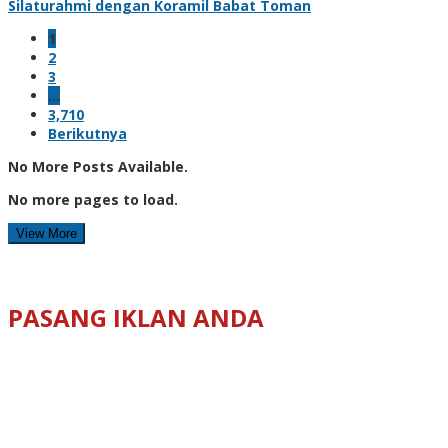
Silaturahmi dengan Koramil Babat Toman
1
2
3
…
3,710
Berikutnya
No More Posts Available.
No more pages to load.
View More
PASANG IKLAN ANDA