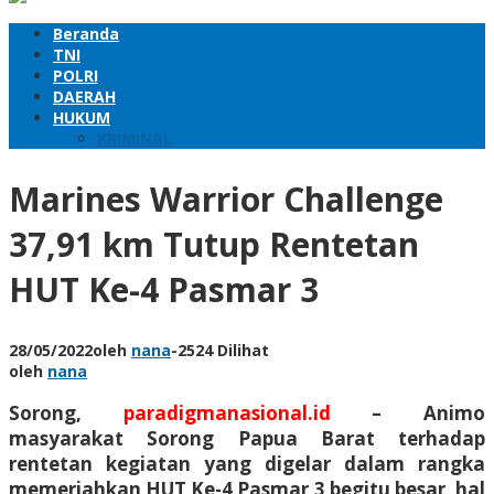
Beranda
TNI
POLRI
DAERAH
HUKUM
KRIMINAL
Marines Warrior Challenge
37,91 km Tutup Rentetan
HUT Ke-4 Pasmar 3
28/05/2022
oleh
nana
-
2524 Dilihat
oleh
nana
Sorong,
paradigmanasional.id
– Animo
masyarakat Sorong Papua Barat terhadap
rentetan kegiatan yang digelar dalam rangka
memeriahkan HUT Ke-4 Pasmar 3 begitu besar, hal