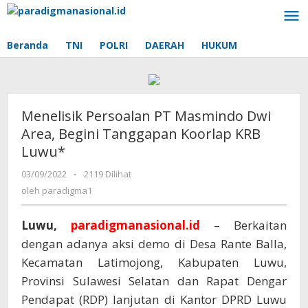
Lewati
ke
konten
Beranda
TNI
POLRI
DAERAH
HUKUM
Menelisik Persoalan PT Masmindo Dwi
Area, Begini Tanggapan Koorlap KRB
Luwu*
03/09/2022
oleh
-
2119 Dilihat
paradigma1
oleh
paradigma1
Luwu,
paradigmanasional.id
– Berkaitan
dengan adanya aksi demo di Desa Rante Balla,
Kecamatan Latimojong, Kabupaten Luwu,
Provinsi Sulawesi Selatan dan Rapat Dengar
Pendapat (RDP) lanjutan di Kantor DPRD Luwu