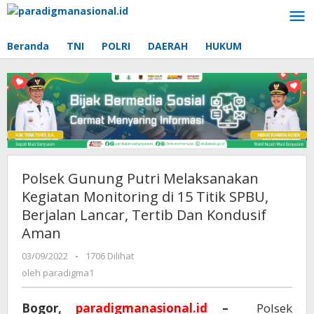
Lewati
ke
konten
Beranda
TNI
POLRI
DAERAH
HUKUM
Polsek Gunung Putri Melaksanakan
Kegiatan Monitoring di 15 Titik SPBU,
Berjalan Lancar, Tertib Dan Kondusif
Aman
03/09/2022
oleh
-
1706 Dilihat
paradigma1
oleh
paradigma1
Bogor,
paradigmanasional.id
–
Polsek