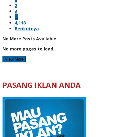
2
3
…
4,118
Berikutnya
No More Posts Available.
No more pages to load.
View More
PASANG IKLAN ANDA