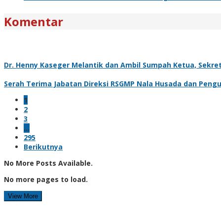
Komentar
Dr. Henny Kaseger Melantik dan Ambil Sumpah Ketua, Sekre
Serah Terima Jabatan Direksi RSGMP Nala Husada dan Peng
1
2
3
…
295
Berikutnya
No More Posts Available.
No more pages to load.
View More