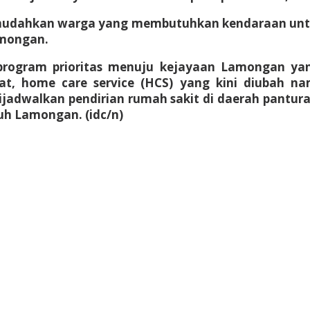
memudahkan warga yang membutuhkan kendaraan unt
amongan.
program prioritas menuju kejayaan Lamongan yan
at, home care service (HCS) yang kini diubah n
ijadwalkan pendirian rumah sakit di daerah pantur
uh Lamongan. (idc/n)