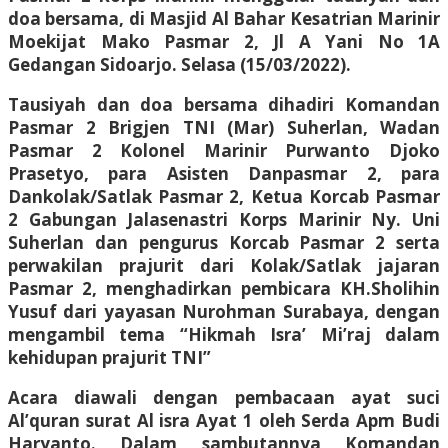
doa bersama, di Masjid Al Bahar Kesatrian Marinir
Moekijat Mako Pasmar 2, Jl A Yani No 1A
Gedangan Sidoarjo. Selasa (15/03/2022).
Tausiyah dan doa bersama dihadiri Komandan
Pasmar 2 Brigjen TNI (Mar) Suherlan, Wadan
Pasmar 2 Kolonel Marinir Purwanto Djoko
Prasetyo, para Asisten Danpasmar 2, para
Dankolak/Satlak Pasmar 2, Ketua Korcab Pasmar
2 Gabungan Jalasenastri Korps Marinir Ny. Uni
Suherlan dan pengurus Korcab Pasmar 2 serta
perwakilan prajurit dari Kolak/Satlak jajaran
Pasmar 2, menghadirkan pembicara KH.Sholihin
Yusuf dari yayasan Nurohman Surabaya, dengan
mengambil tema “Hikmah Isra’ Mi’raj dalam
kehidupan prajurit TNI”
Acara diawali dengan pembacaan ayat suci
Al’quran surat Al isra Ayat 1 oleh Serda Apm Budi
Haryanto. Dalam sambutannya Komandan