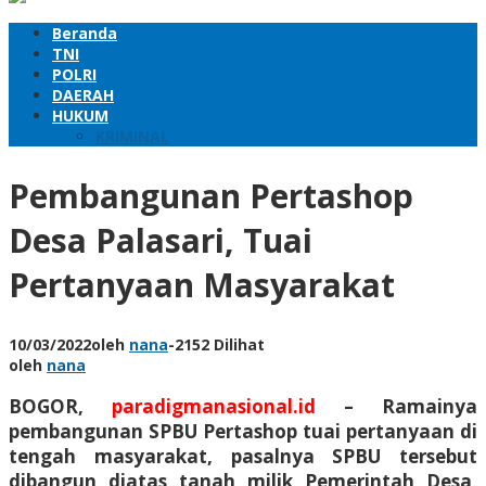
Beranda
TNI
POLRI
DAERAH
HUKUM
KRIMINAL
Pembangunan Pertashop
Desa Palasari, Tuai
Pertanyaan Masyarakat
10/03/2022
oleh
nana
-
2152 Dilihat
oleh
nana
BOGOR
,
paradigmanasional.id
– Ramainya
pembangunan SPBU Pertashop tuai pertanyaan di
tengah masyarakat, pasalnya SPBU tersebut
dibangun diatas tanah milik Pemerintah Desa,