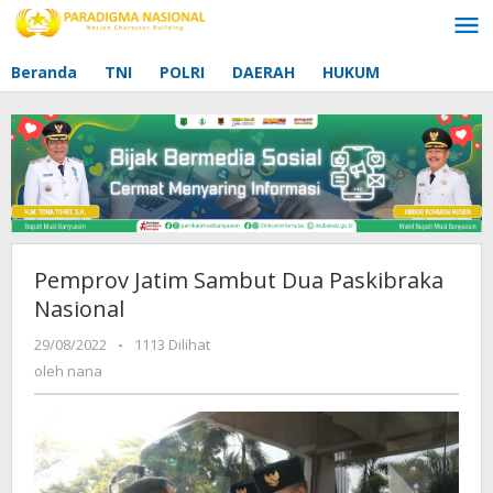
Lewati
ke
konten
Beranda
TNI
POLRI
DAERAH
HUKUM
Pemprov Jatim Sambut Dua Paskibraka
Nasional
29/08/2022
oleh
-
1113 Dilihat
nana
oleh
nana