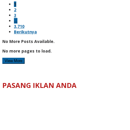
1
2
3
…
3,710
Berikutnya
No More Posts Available.
No more pages to load.
View More
PASANG IKLAN ANDA