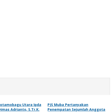
Kotamobagu Utara Ipda
PJS Muba Pertanyakan
mas Adrianto, S.Tr.K.
Penempatan Sejumlah Anggota