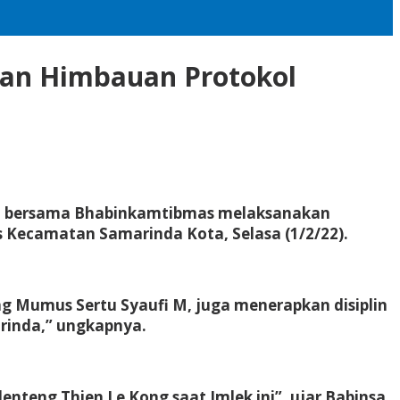
kan Himbauan Protokol
 M bersama Bhabinkamtibmas melaksanakan
 Kecamatan Samarinda Kota, Selasa (1/2/22).
 Mumus Sertu Syaufi M, juga menerapkan disiplin
rinda,” ungkapnya.
teng Thien Le Kong saat Imlek ini”, ujar Babinsa.