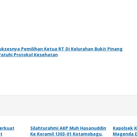
ksesnya Pemilihan Ketua RT Di Kelurahan Bukit Pinang
tuhi Protokol Kesehatan
erkuat
Silahturahmi AKP Muh Hasanuddin
Kapolsek 
at
Ke Koramil 1303-01 Kotamobagu,
Magenda Di