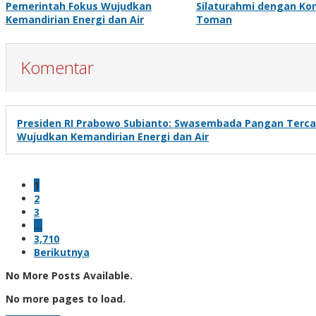
Pemerintah Fokus Wujudkan
Silaturahmi dengan Ko
Kemandirian Energi dan Air
Toman
Komentar
Presiden RI Prabowo Subianto: Swasembada Pangan Terca
Wujudkan Kemandirian Energi dan Air
1
2
3
…
3,710
Berikutnya
No More Posts Available.
No more pages to load.