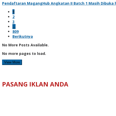
Pendaftaran MagangHub Angkatan II Batch 1 Masih Dibuka hi
1
2
3
…
809
Berikutnya
No More Posts Available.
No more pages to load.
View More
PASANG IKLAN ANDA