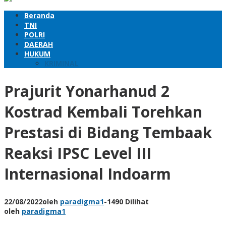
Beranda
TNI
POLRI
DAERAH
HUKUM
KRIMINAL
Prajurit Yonarhanud 2
Kostrad Kembali Torehkan
Prestasi di Bidang Tembaak
Reaksi IPSC Level III
Internasional Indoarm
22/08/2022
oleh
paradigma1
-
1490 Dilihat
oleh
paradigma1