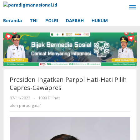
Lewati
ke
konten
Beranda
TNI
POLRI
DAERAH
HUKUM
Presiden Ingatkan Parpol Hati-Hati Pilih
Capres-Cawapres
07/11/2022
oleh
-
1099 Dilihat
paradigma1
oleh
paradigma1