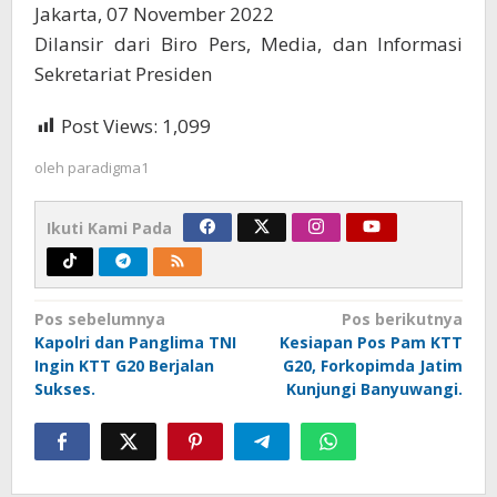
Jakarta, 07 November 2022
Dilansir dari Biro Pers, Media, dan Informasi
Sekretariat Presiden
Post Views:
1,099
oleh
paradigma1
Ikuti Kami Pada
Navigasi
Pos sebelumnya
Pos berikutnya
Kapolri dan Panglima TNI
Kesiapan Pos Pam KTT
pos
Ingin KTT G20 Berjalan
G20, Forkopimda Jatim
Sukses.
Kunjungi Banyuwangi.