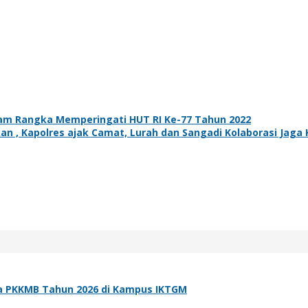
lam Rangka Memperingati HUT RI Ke-77 Tahun 2022
n , Kapolres ajak Camat, Lurah dan Sangadi Kolaborasi Jag
a PKKMB Tahun 2026 di Kampus IKTGM