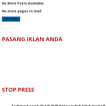
No More Posts Available.
No more pages to load.
View More
PASANG IKLAN ANDA
STOP PRESS
Terhitung sejak 20 Juli 2025 Beliau sudah tidak menjad