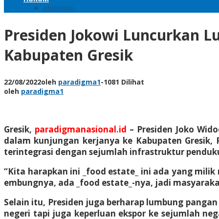
KRIMINAL
Presiden Jokowi Luncurkan L
Kabupaten Gresik
22/08/2022
oleh
paradigma1
-
1081 Dilihat
oleh
paradigma1
Gresik,
paradigmanasional.id
– Presiden Joko Wido
dalam kunjungan kerjanya ke Kabupaten Gresik, P
terintegrasi dengan sejumlah infrastruktur pendu
“Kita harapkan ini _food estate_ ini ada yang milik
embungnya, ada _food estate_-nya, jadi masyarakat
Selain itu, Presiden juga berharap lumbung panga
negeri tapi juga keperluan ekspor ke sejumlah neg