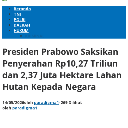
Beranda
TNI
POLRI
DAERAH
HUKUM
KRIMINAL
Presiden Prabowo Saksikan
Penyerahan Rp10,27 Triliun
dan 2,37 Juta Hektare Lahan
Hutan Kepada Negara
14/05/2026
oleh
paradigma1
-
269 Dilihat
oleh
paradigma1