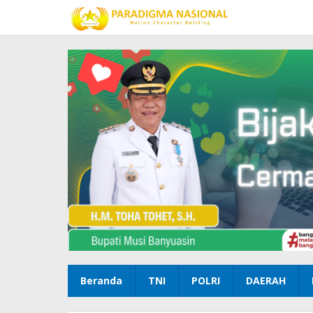
Lewati
ke
konten
Beranda
TNI
POLRI
DAERAH