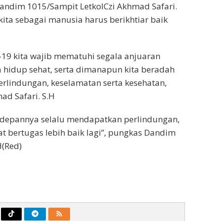
ndim 1015/Sampit LetkolCzi Akhmad Safari.
kita sebagai manusia harus berikhtiar baik
d-19 kita wajib mematuhi segala anjuaran
 hidup sehat, serta dimanapun kita beradah
lindungan, keselamatan serta kesehatan,
ad Safari. S.H
edepannya selalu mendapatkan perlindungan,
at bertugas lebih baik lagi”, pungkas Dandim
H(Red)