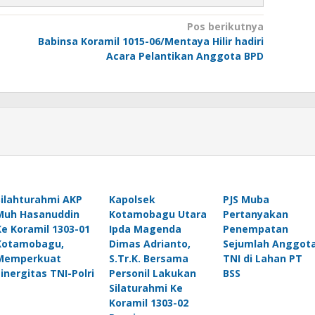
Pos berikutnya
Babinsa Koramil 1015-06/Mentaya Hilir hadiri
Acara Pelantikan Anggota BPD
Silahturahmi AKP
Kapolsek
PJS Muba
Muh Hasanuddin
Kotamobagu Utara
Pertanyakan
Ke Koramil 1303-01
Ipda Magenda
Penempatan
Kotamobagu,
Dimas Adrianto,
Sejumlah Anggot
Memperkuat
S.Tr.K. Bersama
TNI di Lahan PT
sinergitas TNI-Polri
Personil Lakukan
BSS
Silaturahmi Ke
Koramil 1303-02