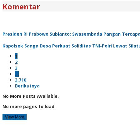
Komentar
Presiden RI Prabowo Subianto: Swasembada Pangan Tercapai
Kapolsek Sanga Desa Perkuat Soliditas TNI-Polri Lewat Sil
1
2
3
…
3,710
Berikutnya
No More Posts Available.
No more pages to load.
View More