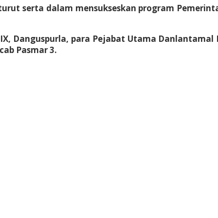
AL turut serta dalam mensukseskan program Pemer
IX, Danguspurla, para Pejabat Utama Danlantamal I
rcab Pasmar 3.