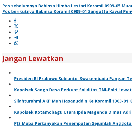
Pos sebelumnya
Babinsa Himba Lestari Koramil 0909-05 Mua
Pos berikutnya
Babinsa Koramil 0909-01 Sangatta Kawal Pe
Jangan Lewatkan
Presiden RI Prabowo Subianto: Swasembada Pangan Ter
Kapolsek Sanga Desa Perkuat Soliditas TNI-Polri Lewa
Silahturahmi AKP Muh Hasanuddin Ke Koramil 1303-01 
Kapolsek Kotamobagu Utara Ipda Magenda Dimas Adriant
PJS Muba Pertanyakan Penempatan Sejumlah Anggota T