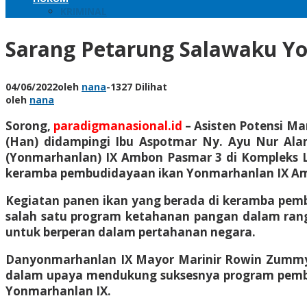
KRIMINAL
Sarang Petarung Salawaku Y
04/06/2022
oleh
nana
-
1327 Dilihat
oleh
nana
Sorong,
paradigmanasional.id
– Asisten Potensi Ma
(Han) didampingi Ibu Aspotmar Ny. Ayu Nur Ala
(Yonmarhanlan) IX Ambon Pasmar 3 di Kompleks 
keramba pembudidayaan ikan Yonmarhanlan IX Amb
Kegiatan panen ikan yang berada di keramba pembu
salah satu program ketahanan pangan dalam ran
untuk berperan dalam pertahanan negara.
Danyonmarhanlan IX Mayor Marinir Rowin Zummy S
dalam upaya mendukung suksesnya program pembi
Yonmarhanlan IX.