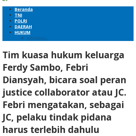
Beranda
TNI
POLRI
DAERAH
HUKUM
KRIMINAL
Tim kuasa hukum keluarga
Ferdy Sambo, Febri
Diansyah, bicara soal peran
justice collaborator atau JC.
Febri mengatakan, sebagai
JC, pelaku tindak pidana
harus terlebih dahulu