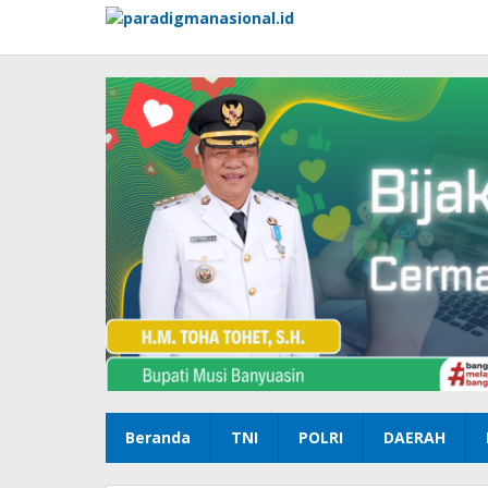
Lewati
ke
konten
Beranda
TNI
POLRI
DAERAH