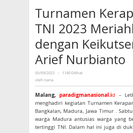
Turnamen Kerapa
TNI 2023 Meria
dengan Keikutse
Arief Nurbianto
03/09/2023
oleh
-
1140 Dilihat
nana
oleh
nana
Malang,
paradigmanasional.i
d
– Letk
menghadiri kegiatan Turnamen Kerapan
Bangkalan, Madura, Jawa Timur . Sabtu
warga Madura antusias warga yang beg
tertinggi TNI. Dalam hal ini juga di 