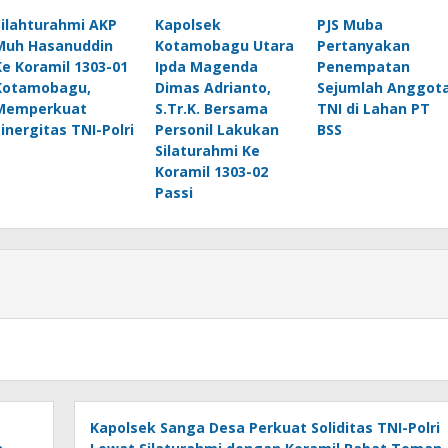
Silahturahmi AKP
Kapolsek
PJS Muba
Muh Hasanuddin
Kotamobagu Utara
Pertanyakan
Ke Koramil 1303-01
Ipda Magenda
Penempatan
Kotamobagu,
Dimas Adrianto,
Sejumlah Anggot
Memperkuat
S.Tr.K. Bersama
TNI di Lahan PT
sinergitas TNI-Polri
Personil Lakukan
BSS
Silaturahmi Ke
Koramil 1303-02
Passi
Kapolsek Sanga Desa Perkuat Soliditas TNI-Polri