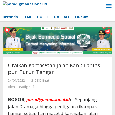
Lewati
ke
konten
Beranda
TNI
POLRI
DAERAH
HUKUM
Uraikan Kamacetan Jalan Kanit Lantas
pun Turun Tangan
24/01/2022
oleh
-
2158 Dilihat
paradigma1
oleh
paradigma1
BOGOR
,
paradigmanasional.id
) – Sepanjang
jalan Dramaga hingga per tigaan cikampak
hampir setiap hari macet dikarenakan jalan