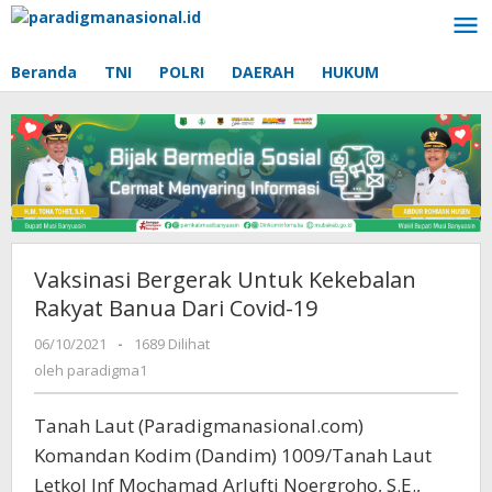
Lewati
ke
konten
Beranda
TNI
POLRI
DAERAH
HUKUM
Vaksinasi Bergerak Untuk Kekebalan
Rakyat Banua Dari Covid-19
06/10/2021
oleh
-
1689 Dilihat
paradigma1
oleh
paradigma1
Tanah Laut (Paradigmanasional.com)
Komandan Kodim (Dandim) 1009/Tanah Laut
Letkol Inf Mochamad Arlufti Noergroho, S.E.,