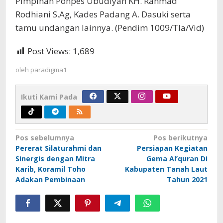
Pimpinan Ponpes Ubudiyah KH. Rahmad
Rodhiani S.Ag, Kades Padang A. Dasuki serta
tamu undangan lainnya. (Pendim 1009/Tla/Vid)
Post Views:
1,689
oleh
paradigma1
Ikuti Kami Pada
Navigasi
Pos sebelumnya
Pos berikutnya
Pererat Silaturahmi dan
Persiapan Kegiatan
pos
Sinergis dengan Mitra
Gema Al’quran Di
Karib, Koramil Toho
Kabupaten Tanah Laut
Adakan Pembinaan
Tahun 2021