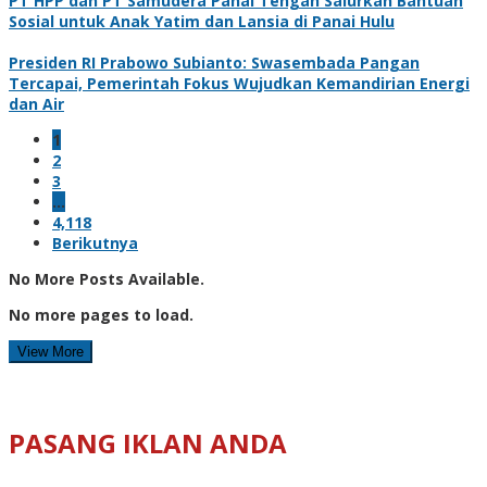
PT HPP dan PT Samudera Panai Tengah Salurkan Bantuan
Sosial untuk Anak Yatim dan Lansia di Panai Hulu
Presiden RI Prabowo Subianto: Swasembada Pangan
Tercapai, Pemerintah Fokus Wujudkan Kemandirian Energi
dan Air
1
2
3
…
4,118
Berikutnya
No More Posts Available.
No more pages to load.
View More
PASANG IKLAN ANDA