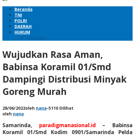
Beranda
TNI
POLRI
DAERAH
HUKUM
KRIMINAL
Wujudkan Rasa Aman,
Babinsa Koramil 01/Smd
Dampingi Distribusi Minyak
Goreng Murah
28/06/2022
oleh
nana
-
5110 Dilihat
oleh
nana
Samarinda,
paradigmanasional.id
– Babinsa
Koramil 01/Smd Kodim 0901/Samarinda Pelda