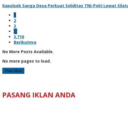
Kapolsek Sanga Desa Perkuat Soliditas TNI-Polri Lewat Sil
1
2
3
…
3,710
Berikutnya
No More Posts Available.
No more pages to load.
View More
PASANG IKLAN ANDA