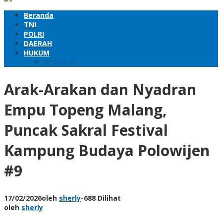
Beranda
TNI
POLRI
DAERAH
HUKUM
KRIMINAL
Arak-Arakan dan Nyadran
Empu Topeng Malang,
Puncak Sakral Festival
Kampung Budaya Polowijen
#9
17/02/2026
oleh
sherly
-
688 Dilihat
oleh
sherly